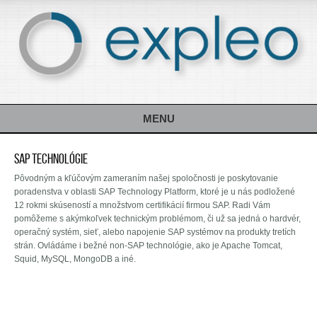
MENU
SAP Technológie
Pôvodným a kľúčovým zameraním našej spoločnosti je poskytovanie
poradenstva v oblasti SAP Technology Platform, ktoré je u nás podložené
12 rokmi skúseností a množstvom certifikácií firmou SAP. Radi Vám
pomôžeme s akýmkoľvek technickým problémom, či už sa jedná o hardvér,
operačný systém, sieť, alebo napojenie SAP systémov na produkty tretích
strán. Ovládáme i bežné non-SAP technológie, ako je Apache Tomcat,
Squid, MySQL, MongoDB a iné.