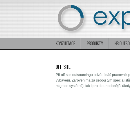
KONZULTACE
PRODUKTY
HR OUTSO
Off-site
Při off-site outsourcingu odvádí náš pracovník 
vybavení. Zároveň má za sebou tým specialistů a
migrace systémů), tak i pro dlouhodobější úkol