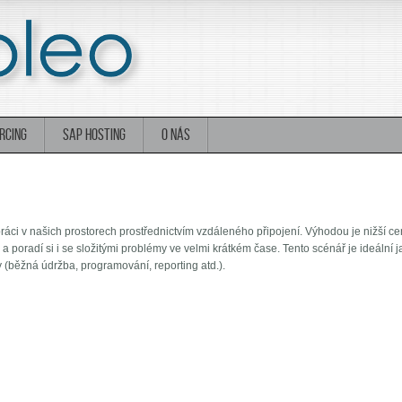
RCING
SAP HOSTING
O NÁS
práci v našich prostorech prostřednictvím vzdáleného připojení. Výhodou je nižší c
 poradí si i se složitými problémy ve velmi krátkém čase. Tento scénář je ideální 
y (běžná údržba, programování, reporting atd.).